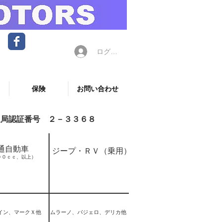
ログイン
保険
お問い合わせ
運局認証番号 ２－３３６８
通自動車
ジープ・ＲＶ（乗用）
００ｃｃ、以上）
イン、マークＸ他
ムラーノ、パジェロ、デリカ他