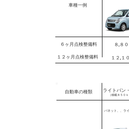
車種一例
６ヶ月点検整備料
８,８
１２ヶ月点検整備料
１２,１
ライトバン
自動車の種類
（積載８５０ｋ
バネット、、ラ