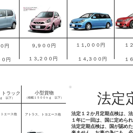
１１,０００円
１２
９,９００円
００円
１３,２００円
１４,３００円
１６
００円
法定
小型貨物
・トラック
（積載１５００ｋｇ 以下）
ｇ 以下）
法定１２か月定期点検は、法
イトエース他
アトラス、トヨエース他
１年に一回は、国に定められ
法定定期点検は、国が認めた
来ません。お車の為にも、必