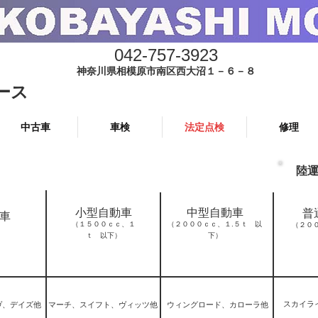
042-757-3923
神奈川県相模原市南区西大沼１－６－８
ース
中古車
車検
法定点検
修理
陸
小型自動車
中型自動車
普
車
（１５００ｃｃ、１
（２０００ｃｃ、１.５ｔ 以
（２０
ｔ 以下）
下）
スカイラ
ヴ、デイズ他
マーチ、スイフト、ヴィッツ他
ウィングロード、カローラ他